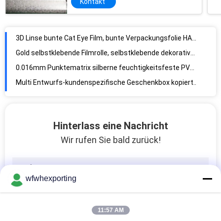
Kontakt
3D Linse bunte Cat Eye Film, bunte Verpackungsfolie HAUSTIER Paillette-BOPP
Gold selbstklebende Filmrolle, selbstklebende dekorative Kühlschrank-Aufkleber, Aufzugs-PET-Aufkleber, Aufkleber mit Schriftzeichen
0.016mm Punktematrix silberne feuchtigkeitsfeste PVDC überzogener BOPP Film
Multi Entwurfs-kundenspezifische Geschenkbox kopiert ganz eigenhändig geschriebe Laminierungs-dekorativen Regenbogen-Film
Die heiße Laminierungs-Ausdehnung der Verkaufs-transparenten Folie, die Regenbogen ganz eigenhändig geschriebes Solar-Contral druckt, walzt kalt
Weihnachten 2020 des neuen Produktes Film des bopp Laminierungs-Filmes verzieren ganz eigenhändig geschrieben
Stützproben fertigten die Weihnachtsdekoration besonders an, die metallisierten ganz eigenhändig geschrieben Film verpackt
Thermische Laminierungs-vorzügliches zusammengesetztes Verpackensilber metallisierte BOPP-Film
Hinterlass eine Nachricht
Funkeln-Regenbogen und Stern metallisierter ganz eigenhändig geschrieber Film auf Rolle für das Verpacken
Wir rufen Sie bald zurück!
0.022mm Linse 3D mehrfacher Verdrängungs-Laminierung HAUSTIER Wärmeübertragungs-Film
Breite 1240 besonders angefertigtes 1600mm kopieren Laser-Schutz-Film
wfwhexporting
Druck des silbernen aluminisierten Haustieres, das VMPET-Film 12-100micron verpackt
roter metallisierter Plastik Film 12micron, zusammengesetzter Verpackenfarbhaustier-Film
silberner vakuumverpackender metallisierter Film des Haustier-50um
11:57 AM