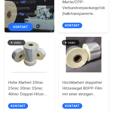
Matte/CPP-
50mic PET/CPP
Verbundverpackungsfolie
Transparente
QUALITÄTSKONTROLLE
(halbtransparente
Verpackungsfolie für
Abdichtungsfolie) für
automatische
Hardware- und
Verpackungsmaschinen.
KONTAKT
KONTAKT
KONTAKT
Spielzeugverpackungen.
MIT
UNS
NEUIGKEITEN
BITTE UM
Hohe Klarheit 20mic
Hochklarheit doppelter
EIN
25mic 30mic 35mic
Hitzesiegel BOPP-Film
ANGEBOT
40mic Doppel-Hitze-
mit einer einzigen
Siegel BOPP-Film mit
Corona-Behandlung
Single Corona
KONTAKT
KONTAKT
SITEMAP
Behandlung