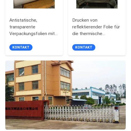
Antistatische,
Drucken von
transparente
reflektierender Folie für
Verpackungsfolien mit
die thermische
hoher Schrumpfung für
Isolierung unter dem
Haustiere
Boden
KONTAKT
KONTAKT