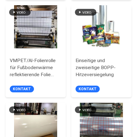
DATENSCHUTZRICHTLINIE
VMPET/Al-Folienrolle
Einseitige und
für Fußbodenwärme
zweiseitige BOPP-
reflektierende Folie
Hitzeversiegelung
Verbundfolie für
Bauwesen
KONTAKT
KONTAKT