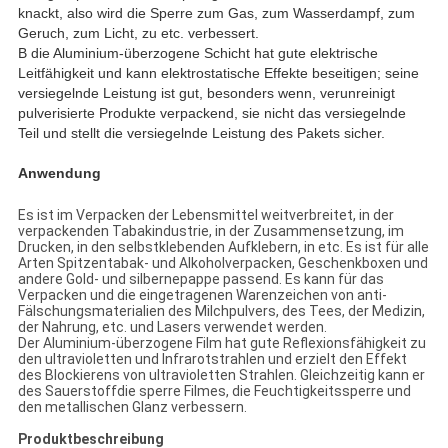
knackt, also wird die Sperre zum Gas, zum Wasserdampf, zum
Geruch, zum Licht, zu etc. verbessert.
B die Aluminium-überzogene Schicht hat gute elektrische
Leitfähigkeit und kann elektrostatische Effekte beseitigen; seine
versiegelnde Leistung ist gut, besonders wenn, verunreinigt
pulverisierte Produkte verpackend, sie nicht das versiegelnde
Teil und stellt die versiegelnde Leistung des Pakets sicher.
Anwendung
Es ist im Verpacken der Lebensmittel weitverbreitet, in der
verpackenden Tabakindustrie, in der Zusammensetzung, im
Drucken, in den selbstklebenden Aufklebern, in etc. Es ist für alle
Arten Spitzentabak- und Alkoholverpacken, Geschenkboxen und
andere Gold- und silbernepappe passend. Es kann für das
Verpacken und die eingetragenen Warenzeichen von anti-
Fälschungsmaterialien des Milchpulvers, des Tees, der Medizin,
der Nahrung, etc. und Lasers verwendet werden.
Der Aluminium-überzogene Film hat gute Reflexionsfähigkeit zu
den ultravioletten und Infrarotstrahlen und erzielt den Effekt
des Blockierens von ultravioletten Strahlen. Gleichzeitig kann er
des Sauerstoffdie sperre Filmes, die Feuchtigkeitssperre und
den metallischen Glanz verbessern.
Produktbeschreibung