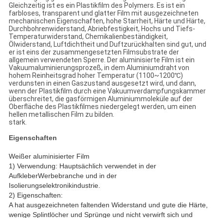
Gleichzeitig ist es ein Plastikfilm des Polymers. Es ist ein
farbloses, transparent und glatter Film mit ausgezeichneten
mechanischen Eigenschaften, hohe Starrheit, Härte und Härte,
Durchbohrenwiderstand, Abriebfestigkeit, Hochs und Tiefs-
Temperaturwiderstand, Chemikalienbeständigkeit,
Ölwiderstand, Luftdichtheit und Duftzurückhalten sind gut, und
er ist eins der zusammengesetzten Filmsubstrate der
allgemein verwendeten Sperre. Der aluminisierte Film ist ein
Vakuumaluminierungsprozeß, in dem Aluminiumdraht von
hohem Reinheitsgrad hoher Temperatur (1100~1200℃)
verdunsten in einen Gaszustand ausgesetzt wird, und dann,
wenn der Plastikfilm durch eine Vakuumverdampfungskammer
überschreitet, die gasförmigen Aluminiummoleküle auf der
Oberfläche des Plastikfilmes niedergelegt werden, um einen
hellen metallischen Film zu bilden.
stark.
Eigenschaften
Weißer aluminisierter Film
1) Verwendung: Hauptsächlich verwendet in der
AufkleberWerbebranche und in der
Isolierungselektronikindustrie.
2) Eigenschaften:
A hat ausgezeichneten faltenden Widerstand und gute die Härte,
wenige Splintlöcher und Sprünge und nicht verwirft sich und