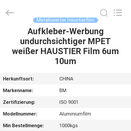
Master
Importing
and
Exporting
Co.,Ltd.
Metallisierter Haustierfilm
All
Rights
Aufkleber-Werbung
ZU
Reserved.
undurchsichtiger MPET
HAUSE
weißer HAUSTIER Film 6um
PRODUKTE
10um
VIDEOS
Herkunftsort:
CHINA
Markenname:
BM
ÜBER
Zertifizierung:
ISO 9001
UNS
Modellnummer:
Aluminiumfilm
WERKSBESICHTIGUNG
Min Bestellmenge:
1000kgs