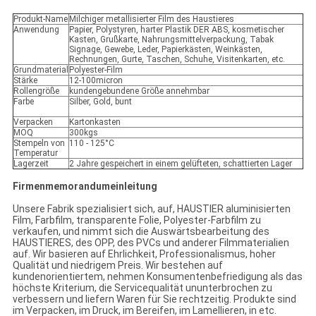
Produkt-Name
Milchiger metallisierter Film des Haustieres
Anwendung
Papier, Polystyren, harter Plastik DER ABS, kosmetischer
Kasten, Grußkarte, Nahrungsmittelverpackung, Tabak
Signage, Gewebe, Leder, Papierkästen, Weinkästen,
Rechnungen, Gurte, Taschen, Schuhe, Visitenkarten, etc.
Grundmaterial
Polyester-Film
Stärke
12-100micron
Rollengröße
kundengebundene Größe annehmbar
Farbe
Silber, Gold, bunt
Verpacken
Kartonkasten
MOQ
300kgs
Stempeln von
110 - 125°C
Temperatur
Lagerzeit
2 Jahre gespeichert in einem gelüfteten, schattierten Lager
Firmenmemorandumeinleitung
Unsere Fabrik spezialisiert sich, auf, HAUSTIER aluminisierten
Film, Farbfilm, transparente Folie, Polyester-Farbfilm zu
verkaufen, und nimmt sich die Auswärtsbearbeitung des
HAUSTIERES, des OPP, des PVCs und anderer Filmmaterialien
auf. Wir basieren auf Ehrlichkeit, Professionalismus, hoher
Qualität und niedrigem Preis. Wir bestehen auf
kundenorientiertem, nehmen Konsumentenbefriedigung als das
höchste Kriterium, die Servicequalität ununterbrochen zu
verbessern und liefern Waren für Sie rechtzeitig. Produkte sind
im Verpacken, im Druck, im Bereifen, im Lamellieren, in etc.