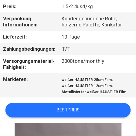
Preis:
1.5-2.4usd/kg
QUALITÄTSKONTROLLE
Verpackung
Kundengebundene Rolle,
Informationen:
hölzerne Palette, Karikatur
KONTAKT
Lieferzeit:
10 Tage
MIT
Zahlungsbedingungen:
T/T
UNS
Versorgungsmaterial-
2000tons/monthly
Fähigkeit:
NEUIGKEITEN
Markieren:
,
weißer HAUSTIER 25um Film
,
weißer HAUSTIER 12um Film
BITTE UM
Metallisierter weißer HAUSTIER Film
EIN
BESTPREIS
ANGEBOT
SITEMAP