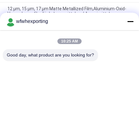
12 μm, 15 μm, 17 μm Matte Metallized Film,Aluminium-Oxid-
Verpackungsfilm für Lebensmittel und Arzneimittel
wfwhexporting
Hochreflexive und hochbarrierende PET-Metallisierte Folie, PE-
beschichtete Druckfolie aus Aluminium
10:25 AM
Weichhartigkeit 3mic Metallisierter PET-Film für
Lebensmittelverpackungen
Good day, what product are you looking for?
Beliebte Kategorien
Alle
Metallisierter Bopp-
Metallisierter Film
Film
Metallisierter CPP-
Metallisierter 
Film
Haustierfilm
Farbmetallisierter 
Gold Silber Papier
Film