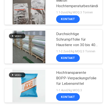
Mikron
Hochtemperaturbeständig
1.1-2usd/kg MOQ:3 Tonnen
KONTAKT
Durchsichtige
Schrumpffolie für
Haustiere von 30 bis 40
mm
1.1-2.2usd/kg MOQ:3 Tonnen
KONTAKT
Hochtransparente
BOPP-Verpackungsfolie
für Lebensmittel
1-1.4usd/kg MOQ:3
KONTAKT