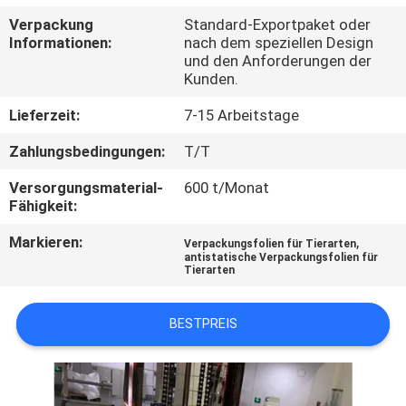
Verpackung
Standard-Exportpaket oder
QUALITÄTSKONTROLLE
Informationen:
nach dem speziellen Design
und den Anforderungen der
Kunden.
KONTAKT
Lieferzeit:
7-15 Arbeitstage
MIT
Zahlungsbedingungen:
T/T
UNS
Versorgungsmaterial-
600 t/Monat
Fähigkeit:
NEUIGKEITEN
Markieren:
,
Verpackungsfolien für Tierarten
antistatische Verpackungsfolien für
BITTE UM
Tierarten
EIN
BESTPREIS
ANGEBOT
SITEMAP