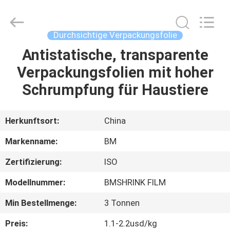
Master
Importing
and
Exporting
Co.,Ltd.
Durchsichtige Verpackungsfolie
All
Rights
Antistatische, transparente
ZU
Reserved.
Verpackungsfolien mit hoher
HAUSE
Schrumpfung für Haustiere
PRODUKTE
Herkunftsort:
China
VIDEOS
Markenname:
BM
Zertifizierung:
ISO
ÜBER
Modellnummer:
BMSHRINK FILM
UNS
Min Bestellmenge:
3 Tonnen
WERKSBESICHTIGUNG
Preis:
1.1-2.2usd/kg