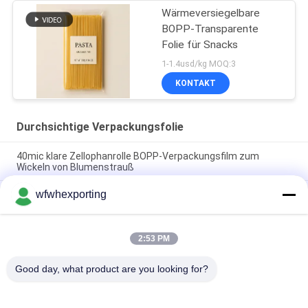
Wärmeversiegelbare
BOPP-Transparente
Folie für Snacks
1-1.4usd/kg MOQ:3
KONTAKT
Durchsichtige Verpackungsfolie
40mic klare Zellophanrolle BOPP-Verpackungsfilm zum
Wickeln von Blumenstrauß
wfwhexporting
Einseitige und zweiseitige BOPP-Hitzeversiegelung
Durchsichtige Verpackungsfolie mit doppelter Tasche,
Reißverschluss, umweltfreundlich, aus Plastik, flüssig,
2:53 PM
biologisch gefährlich, biologisch gefährlich, medizinisch
gefährlich
Good day, what product are you looking for?
Beliebte Kategorien
Alle