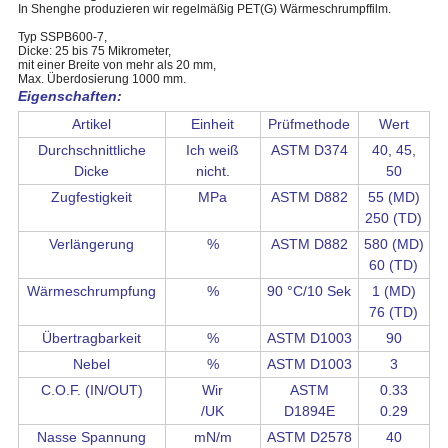
In Shenghe produzieren wir regelmäßig PET(G) Wärmeschrumpffilm.
Typ SSPB600-7,
Dicke: 25 bis 75 Mikrometer,
mit einer Breite von mehr als 20 mm,
Max. Überdosierung 1000 mm.
Eigenschaften:
Artikel
Einheit
Prüfmethode
Wert
Durchschnittliche
Ich weiß
ASTM D374
40, 45,
Dicke
nicht.
50
Zugfestigkeit
MPa
ASTM D882
55 (MD)
250 (TD)
Verlängerung
%
ASTM D882
580 (MD)
60 (TD)
Wärmeschrumpfung
%
90 °C/10 Sek
1 (MD)
76 (TD)
Übertragbarkeit
%
ASTM D1003
90
Nebel
%
ASTM D1003
3
C.O.F. (IN/OUT)
Wir
ASTM
0.33
/UK
D1894E
0.29
Nasse Spannung
mN/m
ASTM D2578
40