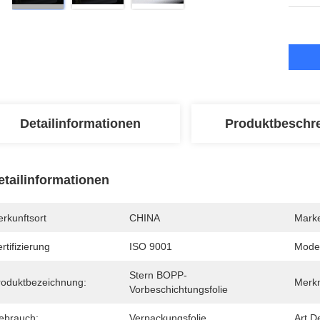
Detailinformationen
Produktbeschr
etailinformationen
rkunftsort
CHINA
Mark
rtifizierung
ISO 9001
Mode
Stern BOPP-
roduktbezeichnung:
Merk
Vorbeschichtungsfolie
ebrauch:
Verpackungsfolie
Art D