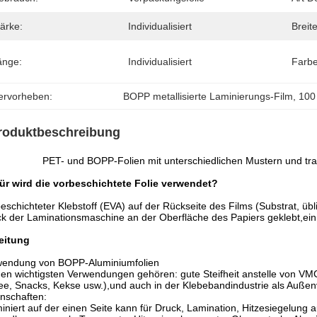
ärke:
Individualisiert
Breite
änge:
Individualisiert
Farbe
ervorheben:
BOPP metallisierte Laminierungs-Film
, 
100
roduktbeschreibung
PET- und BOPP-Folien mit unterschiedlichen Mustern und tran
ür wird die vorbeschichtete Folie verwendet?
eschichteter Klebstoff (EVA) auf der Rückseite des Films (Substrat,
k der Laminationsmaschine an der Oberfläche des Papiers geklebt,ein 
eitung
wendung von BOPP-Aluminiumfolien
en wichtigsten Verwendungen gehören: gute Steifheit anstelle von VMC
ee, Snacks, Kekse usw.),und auch in der Klebebandindustrie als Auße
nschaften:
iniert auf der einen Seite kann für Druck, Lamination, Hitzesiegelung