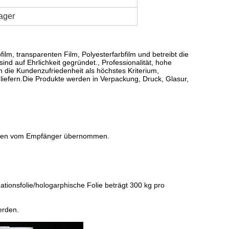
Lager
ilm, transparenten Film, Polyesterfarbfilm und betreibt die
nd auf Ehrlichkeit gegründet., Professionalität, hohe
 die Kundenzufriedenheit als höchstes Kriterium,
g liefern.Die Produkte werden in Verpackung, Druck, Glasur,
werden vom Empfänger übernommen.
tionsfolie/hologarphische Folie beträgt 300 kg pro
erden.