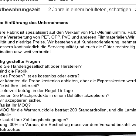
ufbewahrungszeit
2 Jahre in einem belüfteten, schattigen 
ze Einführung des Unternehmens
re Fabrik ist spezialisiert auf den Verkauf von PET-Aluminiumfilm, Farbf
rne Verarbeitung von PET, OPP, PVC und anderen Filmmaterialien.Wir si
ität und niedrige Preise. Wir bestehen auf Kundenorientierung, nehmen
essern kontinuierlich die Servicequalität,und euch die Güter rechtzeiti
nation usw. weit verbreitet.
ig gestellte Fragen
d Sie Handelsgesellschaft oder Hersteller?
sind die Fabrik.
t es Proben? Ist es kostenlos oder extra?
wir könnten die Probe kostenlos anbieten, aber die Expresskosten 
ie ist Ihre Lieferzeit?
Lieferzeit beträgt in der Regel 15 Tage.
önnen Sie Mischprodukte in einem Behälter akzeptieren?
wir akzeptieren sicher.
as ist Ihr MOQ?
MOQ für die Warmdruckfolie beträgt 200 Standardrollen, und die Lamina
llfolie.
 lautet Ihre Zahlungsbedingungen?
ung: 30% im Voraus, der Restbetrag muss vor dem Versand bezahlt w
duktschau