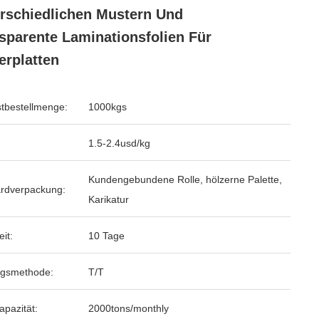
rschiedlichen Mustern Und
sparente Laminationsfolien Für
erplatten
tbestellmenge:
1000kgs
1.5-2.4usd/kg
Kundengebundene Rolle, hölzerne Palette,
rdverpackung:
Karikatur
eit:
10 Tage
ngsmethode:
T/T
apazität:
2000tons/monthly