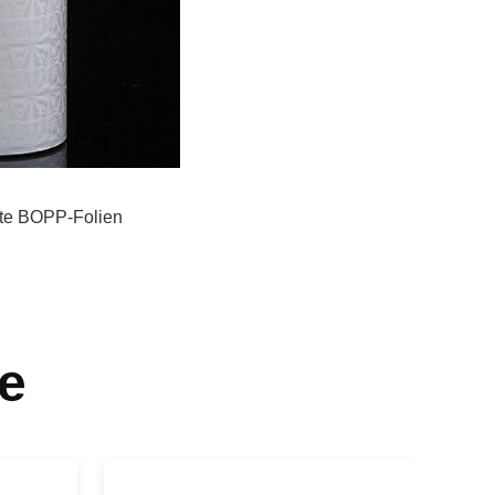
rte BOPP-Folien
e