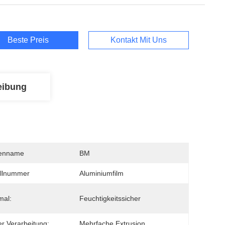
Beste Preis
Kontakt Mit Uns
eibung
enname
BM
llnummer
Aluminiumfilm
mal:
Feuchtigkeitssicher
er Verarbeitung:
Mehrfache Extrusion