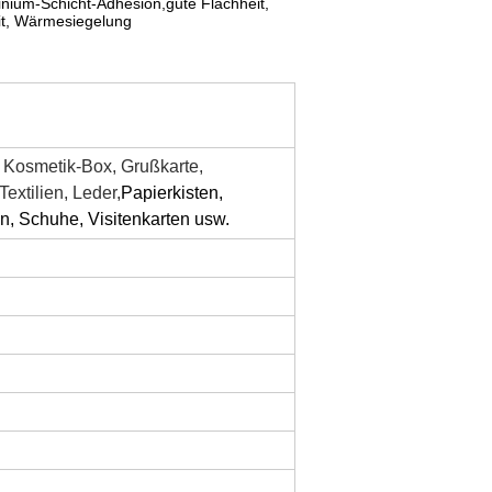
inium-Schicht-Adhesion,gute Flachheit,
eit, Wärmesiegelung
f, Kosmetik-Box, Grußkarte,
extilien, Leder,
Papierkisten,
n, Schuhe, Visitenkarten usw.