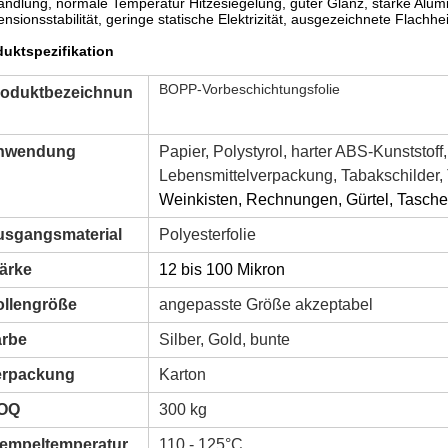
ndlung, normale Temperatur Hitzesiegelung, guter Glanz, starke Alum
nsionsstabilität, geringe statische Elektrizität, ausgezeichnete Flachh
duktspezifikation
BOPP-Vorbeschichtungsfolie
roduktbezeichnun
nwendung
Papier, Polystyrol, harter ABS-Kunststof
Lebensmittelverpackung, Tabakschilder, T
Weinkisten, Rechnungen, Gürtel, Tasche
usgangsmaterial
Polyesterfolie
ärke
12 bis 100 Mikron
ollengröße
angepasste Größe akzeptabel
arbe
Silber, Gold, bunte
erpackung
Karton
OQ
300 kg
tempeltemperatur
110 - 125°C