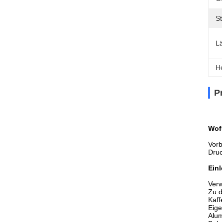
St
L
H
P
Wof
Vorb
Druc
Einl
Ver
Zu d
Kaff
Eige
Alum