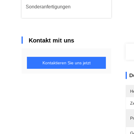
Sonderanfertigungen
Kontakt mit uns
Kontaktieren Sie uns jetzt
D
He
Ze
P
G