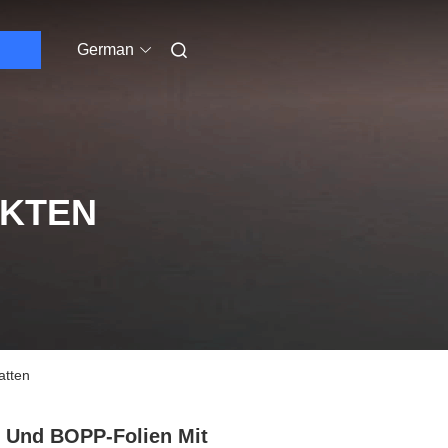
German
UKTEN
atten
 Und BOPP-Folien Mit