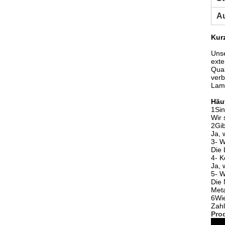
A
Kur
Unse
exte
Qual
verb
Lami
Häuf
1Sin
Wir 
2Gib
Ja, 
3- W
Die 
4- K
Ja, 
5- W
Die 
Meta
6Wie
Zahl
Pro