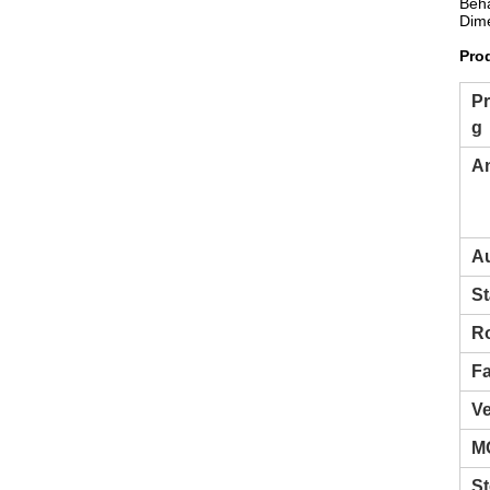
Beha
Dime
Pro
P
g
A
A
St
R
F
V
M
S