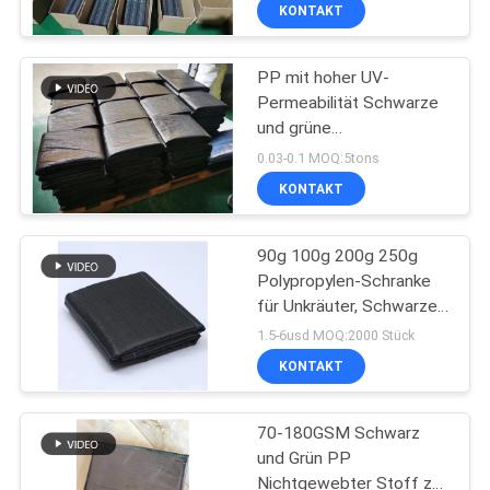
Gewebe Fabrik Lieferung
KONTAKT
80GSM 90GSM 100GSM
QUALITÄTSKONTROLLE
PP mit hoher UV-
15
Permeabilität Schwarze
KONTAKT
und grüne
Metallisierter CPP-
MIT
Unkrautbekämpfungsmatte
0.03-0.1 MOQ:5tons
Film
UNS
KONTAKT
NEUIGKEITEN
90g 100g 200g 250g
Polypropylen-Schranke
für Unkräuter, Schwarzes
BITTE UM
33
Unkräuter-Fabrik in Rollen
1.5-6usd MOQ:2000 Stück
EIN
metallisierter
KONTAKT
ANGEBOT
Haustierfilm
70-180GSM Schwarz
und Grün PP
SITEMAP
Nichtgewebter Stoff zur