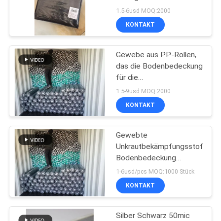
Unkrautbekämpfung,
1.5-6usd MOQ:2000
Stoff Unkrautmatte
DATENSCHUTZRICHTLINIE
KONTAKT
25
Farbmetallisierter
Gewebe aus PP-Rollen,
das die Bodenbedeckung
Film
für die
Unkrautbekämpfung
1.5-9usd MOQ:2000
abdeckt
KONTAKT
Gewebte
19
Unkrautbekämpfungsstoffe
Bodenbedeckung
Gold Silber Papier
Unkrautbekämpfungsbarriere
1-6usd/pcs MOQ:1000 Stück
Matte
KONTAKT
Landschaftsgewebe
Silber Schwarz 50mic