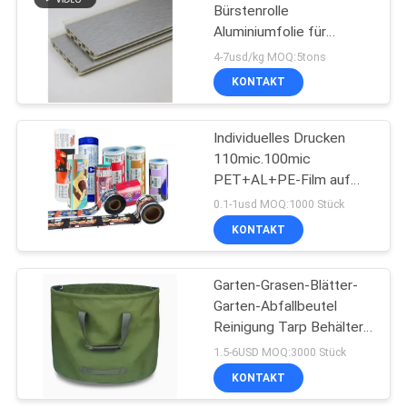
Bürstenrolle
Aluminiumfolie für
85
Haushalte
4-7usd/kg MOQ:5tons
Durchsichtige
KONTAKT
Verpackungsfolie
Individuelles Drucken
110mic.100mic
PET+AL+PE-Film auf
Rollen für
0.1-1usd MOQ:1000 Stück
Lebensmittelverpackungstüte
KONTAKT
18
Garten-Grasen-Blätter-
Klebefolie
Garten-Abfallbeutel
Reinigung Tarp Behälter
Tote Gartenmüll
1.5-6USD MOQ:3000 Stück
Wiederverwendbares
KONTAKT
Schwergewicht