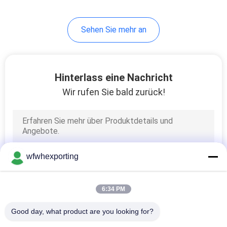
Leinwand Stoff
Sammlungstüte
40
Sehen Sie mehr an
Verpackungsfolie
Hinterlass eine Nachricht
Wir rufen Sie bald zurück!
15
Material zur
wfwhexporting
Wärmedämmung
6:34 PM
Good day, what product are you looking for?