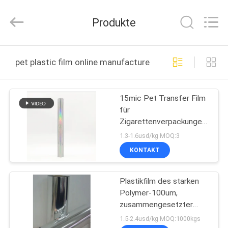
Master
Importing
and
Produkte
Exporting
Co.,Ltd.
All
Rights
ZU
Reserved.
pet plastic film online manufacture
HAUSE
15mic Pet Transfer Film
PRODUKTE
für
Zigarettenverpackungen,
VIDEOS
15mic 12mic Laser PET
1.3-1.6usd/kg MOQ:3
Transfer Film
KONTAKT
ÜBER
Plastikfilm des starken
UNS
Polymer-100um,
zusammengesetzter
WERKSBESICHTIGUNG
Verpackenpolyester
1.5-2.4usd/kg MOQ:1000kgs