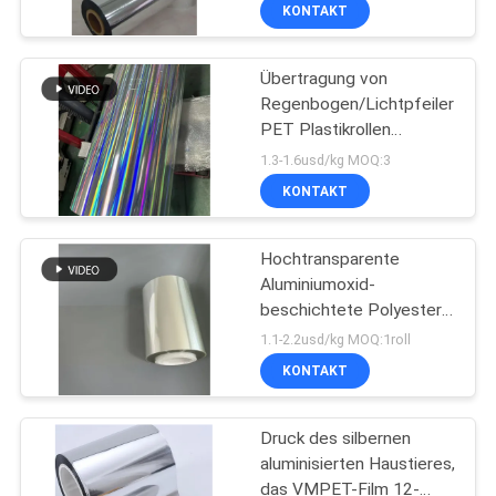
HAUSTIER Film
KONTAKT
QUALITÄTSKONTROLLE
Übertragung von
Regenbogen/Lichtpfeiler
KONTAKT
PET Plastikrollen
MIT
Laserfilm mit
1.3-1.6usd/kg MOQ:3
Primerbeschichtung für
UNS
KONTAKT
Zigarettenverpackungen
NEUIGKEITEN
Hochtransparente
Aluminiumoxid-
beschichtete Polyester-
BITTE UM
Kunststofffolie
1.1-2.2usd/kg MOQ:1roll
EIN
KONTAKT
ANGEBOT
Druck des silbernen
aluminisierten Haustieres,
SITEMAP
das VMPET-Film 12-