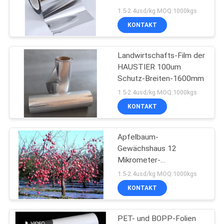
100micron verpackt
1.5-2.4usd/kg MOQ:1000kgs
DATENSCHUTZRICHTLINIE
KONTAKT
Landwirtschafts-Film der
HAUSTIER 100um
Schutz-Breiten-1600mm
1.5-2.4usd/kg MOQ:1000kgs
KONTAKT
Apfelbaum-
Gewächshaus 12
Mikrometer-
Landwirtschafts-Film
1.5-2.4usd/kg MOQ:1000kgs
biologisch abbaubar
KONTAKT
PET- und BOPP-Folien