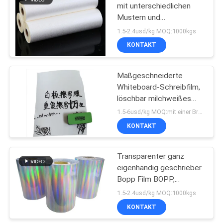
mit unterschiedlichen
Mustern und
transparente
1.5-2.4usd/kg MOQ:1000kgs
Laminationsfolien für
KONTAKT
Papierplatten
Maßgeschneiderte
Whiteboard-Schreibfilm,
löschbar milchweißes
Pet-Book-Film,
1.5-6usd/kg MOQ:mit einer Breite von mehr als 20 mm
Büroblatt-entfernbarer
KONTAKT
Film
Transparenter ganz
eigenhändig geschrieber
Bopp Film BOPP,
mehrschichtige
1.5-2.4usd/kg MOQ:1000kgs
Verpackungsfolie bopp
KONTAKT
ganz eigenhändig