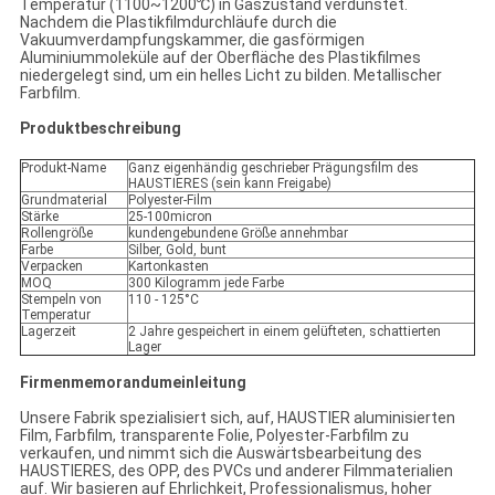
Temperatur (1100~1200℃) in Gaszustand verdunstet.
Nachdem die Plastikfilmdurchläufe durch die
Vakuumverdampfungskammer, die gasförmigen
Aluminiummoleküle auf der Oberfläche des Plastikfilmes
niedergelegt sind, um ein helles Licht zu bilden. Metallischer
Farbfilm.
Produktbeschreibung
Produkt-Name
Ganz eigenhändig geschrieber Prägungsfilm des
HAUSTIERES (sein kann Freigabe)
Grundmaterial
Polyester-Film
Stärke
25-100micron
Rollengröße
kundengebundene Größe annehmbar
Farbe
Silber, Gold, bunt
Verpacken
Kartonkasten
MOQ
300 Kilogramm jede Farbe
Stempeln von
110 - 125°C
Temperatur
Lagerzeit
2 Jahre gespeichert in einem gelüfteten, schattierten
Lager
Firmenmemorandumeinleitung
Unsere Fabrik spezialisiert sich, auf, HAUSTIER aluminisierten
Film, Farbfilm, transparente Folie, Polyester-Farbfilm zu
verkaufen, und nimmt sich die Auswärtsbearbeitung des
HAUSTIERES, des OPP, des PVCs und anderer Filmmaterialien
auf. Wir basieren auf Ehrlichkeit, Professionalismus, hoher