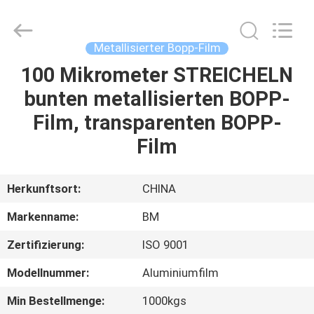
Master
Importing
and
Exporting
Co.,Ltd.
Metallisierter Bopp-Film
All
Rights
100 Mikrometer STREICHELN
ZU
Reserved.
bunten metallisierten BOPP-
HAUSE
Film, transparenten BOPP-
PRODUKTE
Film
VIDEOS
Herkunftsort:
CHINA
Markenname:
BM
ÜBER
Zertifizierung:
ISO 9001
UNS
Modellnummer:
Aluminiumfilm
WERKSBESICHTIGUNG
Min Bestellmenge:
1000kgs