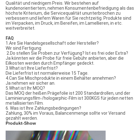
Qualität und niedrigem Preis. Wir bestehen auf
kundenorientiertem, nehmen Konsumentenbefriedigung als das
höchste Kriterium, die Servicequalität ununterbrochen zu
verbessern und liefern Waren für Sie rechtzeitig. Produkte sind
im Verpacken, im Druck, im Bereifen, im Lamellieren, in etc.
weitverbreitet.
FAQ
1.Are Sie Handelsgesellschaft oder Hersteller?
Wir sind Fertigung
2.Do stellen Sie Proben zur Verfügung? Ist es frei oder Extra?
Ja könnten wir die Probe für freie Gebühr anbieten, aber die
Eilkosten werden durch Empfänger gedeckt.
3.What ist Ihre Lieferfrist?
Die Lieferfrist ist normalerweise 15 Tage.
4.Can Sie Mischprodukte in einem Behälter annehmen?
Ja nehmen wir sicher an.
5.What ist Ihr MOQ?
Das MOQ der heißen Prägefolie ist 200 Standardrollen, und der
Laminierungsfilm-/hologarphic-Film ist 300KGS für jeden netten
metallisierten Film.
6. Was ist Ihre Zahlungsbedingungen?
Zahlung, 30% im Voraus, Balancenmenge sollte vor Versand
gezahlt werden.
Produkt-Show