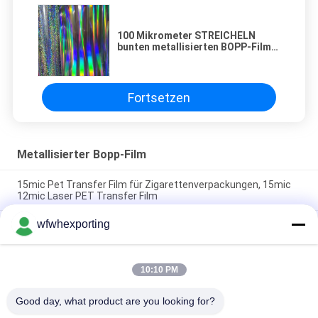
100 Mikrometer STREICHELN
bunten metallisierten BOPP-Film,
transparenten BOPP-Film
Fortsetzen
Metallisierter Bopp-Film
15mic Pet Transfer Film für Zigarettenverpackungen, 15mic
12mic Laser PET Transfer Film
wfwhexporting
15mic 17mic 18mic BOPP Plastikrolle Laser-Holographische
Film mit Primer-Beschichtung
Die 15-Mikron-lasergetriebene, silberne PET-Transferfolie wird
10:10 PM
zur Bekämpfung der Fälschung und zu dekorativen Zwecken
auf Zigarettenverpackungen verwendet.
Good day, what product are you looking for?