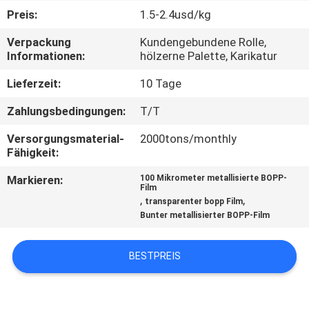
Preis:
1.5-2.4usd/kg
QUALITÄTSKONTROLLE
Verpackung
Kundengebundene Rolle,
Informationen:
hölzerne Palette, Karikatur
KONTAKT
Lieferzeit:
10 Tage
MIT
Zahlungsbedingungen:
T/T
UNS
Versorgungsmaterial-
2000tons/monthly
Fähigkeit:
NEUIGKEITEN
Markieren:
100 Mikrometer metallisierte BOPP-
Film
,
,
transparenter bopp Film
BITTE UM
Bunter metallisierter BOPP-Film
EIN
ANGEBOT
BESTPREIS
SITEMAP