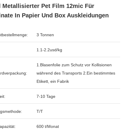
 Metallisierter Pet Film 12mic Für
nate In Papier Und Box Auskleidungen
tbestellmenge:
3 Tonnen
1.1-2.2usd/kg
1.Blasenfolie zum Schutz vor Kollisionen
rdverpackung:
während des Transports 2.Ein bestimmtes
Etikett, ein Fabrik
eit:
7-10 Tage
ngsmethode:
T/T
apazität:
600 t/Monat