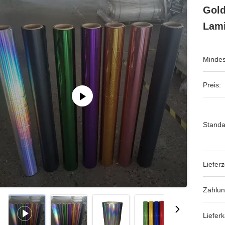
Gold
Lami
Mindes
Preis:
Standa
Lieferz
Zahlu
Lieferk