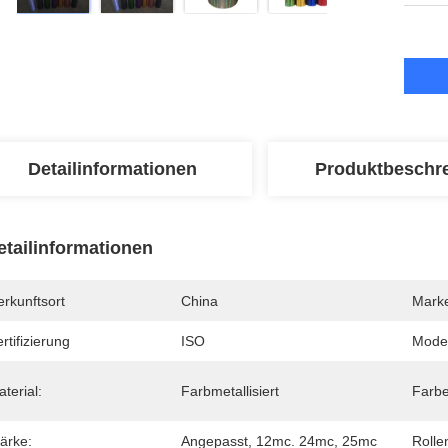
Detailinformationen
Produktbeschr
etailinformationen
rkunftsort
China
Mark
rtifizierung
ISO
Mode
terial:
Farbmetallisiert
Farbe
ärke:
Angepasst, 12mc. 24mc, 25mc
Rolle