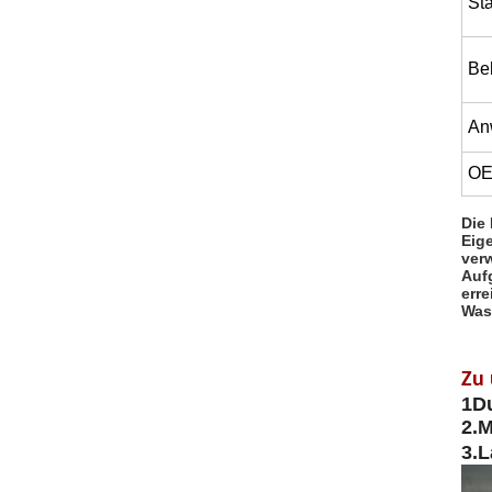
St
Be
An
OE
Die
Eig
ver
Auf
erre
Was
Zu
1Du
2.
M
3
.
L