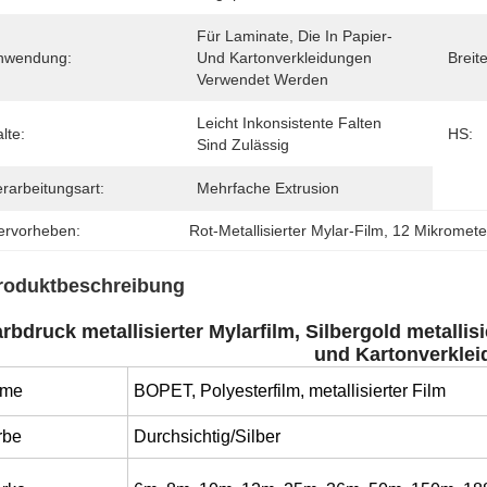
Für Laminate, Die In Papier- 
nwendung:
Und Kartonverkleidungen 
Breite
Verwendet Werden
Leicht Inkonsistente Falten 
lte:
HS:
Sind Zulässig
rarbeitungsart:
Mehrfache Extrusion
ervorheben:
Rot-Metallisierter Mylar-Film
, 
12 Mikromete
roduktbeschreibung
rbdruck metallisierter Mylarfilm, Silbergold metallisi
und Kartonverkle
me
BOPET, Polyesterfilm, metallisierter Film
rbe
Durchsichtig/Silber