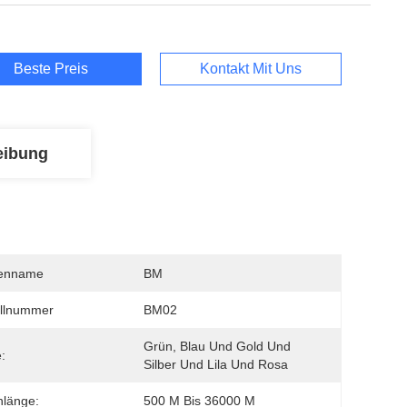
Beste Preis
Kontakt Mit Uns
eibung
enname
BM
llnummer
BM02
Grün, Blau Und Gold Und 
:
Silber Und Lila Und Rosa
nlänge:
500 M Bis 36000 M