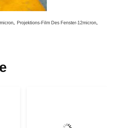
2micron
,
Projektions-Film Des Fenster-12micron
,
e