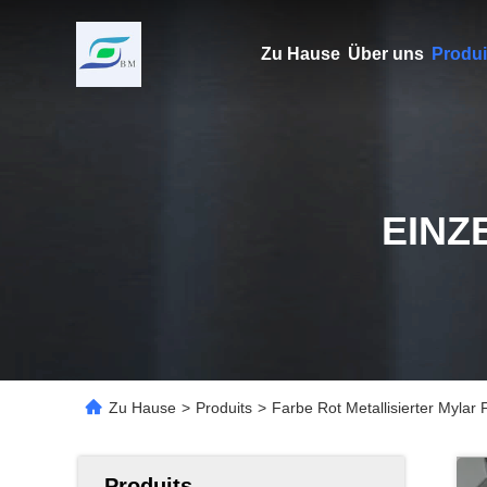
Zu Hause
Über uns
Produi
EINZ
Zu Hause
>
Produits
>
Farbe Rot Metallisierter Mylar 
Produits