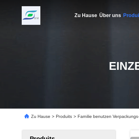
Zu Hause
Über uns
Produi
EINZ
Zu Hause
>
Produits
>
Familie benutzen Verpackungs
Produits