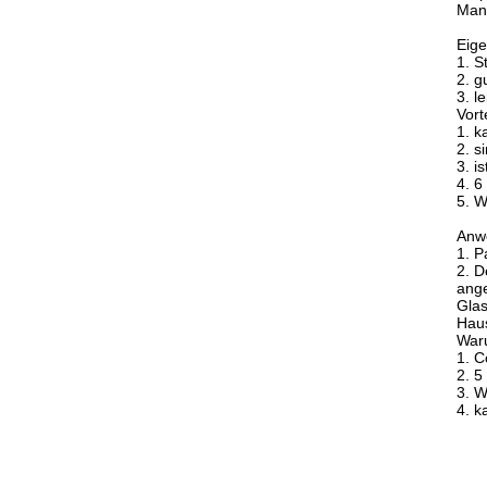
Manu
Eige
1. S
2. g
3. l
Vort
1. k
2. s
3. i
4. 6
5. W
Anw
1. P
2. D
ang
Glas
Haus
Waru
1. C
2. 5
3. W
4. k