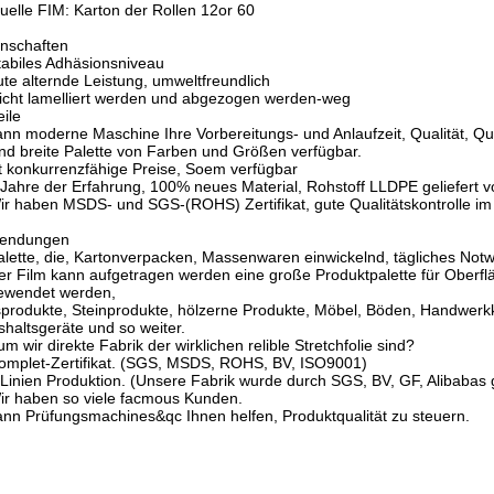
elle FIM: Karton der Rollen 12or 60
nschaften
tabiles Adhäsionsniveau
ute alternde Leistung, umweltfreundlich
eicht lamelliert werden und abgezogen werden-weg
eile
ann moderne Maschine Ihre Vorbereitungs- und Anlaufzeit, Qualität, Qu
ind breite Palette von Farben und Größen verfügbar.
st konkurrenzfähige Preise, Soem verfügbar
 Jahre der Erfahrung, 100% neues Material, Rohstoff LLDPE geliefert 
ir haben MSDS- und SGS-(ROHS) Zertifikat, gute Qualitätskontrolle im
endungen
alette, die, Kartonverpacken, Massenwaren einwickelnd, tägliches Not
er Film kann aufgetragen werden eine große Produktpalette für Oberf
ewendet werden,
produkte, Steinprodukte, hölzerne Produkte, Möbel, Böden, Handwerkkü
haltsgeräte und so weiter.
m wir direkte Fabrik der wirklichen relible Stretchfolie sind?
omplet-Zertifikat. (SGS, MSDS, ROHS, BV, ISO9001)
 Linien Produktion. (Unsere Fabrik wurde durch SGS, BV, GF, Alibabas ge
ir haben so viele facmous Kunden.
ann Prüfungsmachines&qc Ihnen helfen, Produktqualität zu steuern.