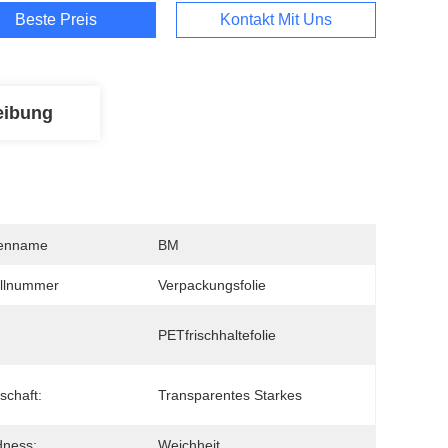
Beste Preis
Kontakt Mit Uns
eibung
enname
BM
llnummer
Verpackungsfolie
PETfrischhaltefolie
schaft:
Transparentes Starkes
dness:
Weichheit