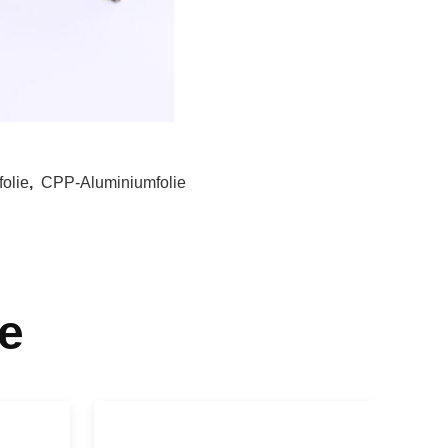
olie
,
CPP-Aluminiumfolie
e