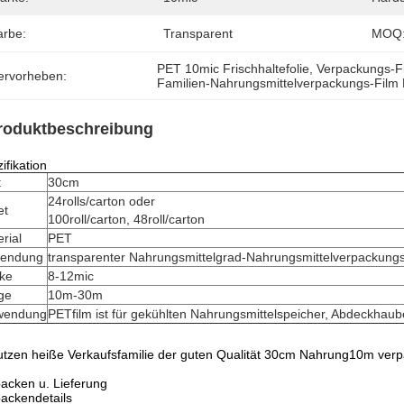
arbe:
Transparent
MOQ
PET 10mic Frischhaltefolie
, 
Verpackungs-
ervorheben:
Familien-Nahrungsmittelverpackungs-Film
roduktbeschreibung
ifikation
t
30cm
24rolls/carton oder
et
100roll/carton, 48roll/carton
rial
PET
endung
transparenter Nahrungsmittelgrad-Nahrungsmittelverpackungs
rke
8-12mic
ge
10m-30m
wendung
PETfilm ist für gekühlten Nahrungsmittelspeicher, Abdeckhaube
tzen heiße Verkaufsfamilie der guten Qualität 30cm Nahrung10m verp
acken u. Lieferung
ackendetails