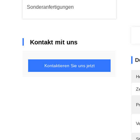
Sonderanfertigungen
Kontakt mit uns
D
Kontaktieren Sie uns jetzt
He
Ze
P
V
St