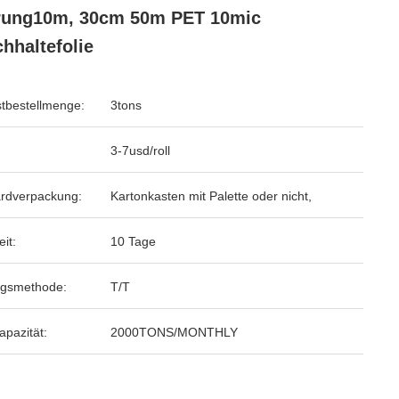
rung10m, 30cm 50m PET 10mic
chhaltefolie
tbestellmenge:
3tons
3-7usd/roll
rdverpackung:
Kartonkasten mit Palette oder nicht,
eit:
10 Tage
ngsmethode:
T/T
apazität:
2000TONS/MONTHLY