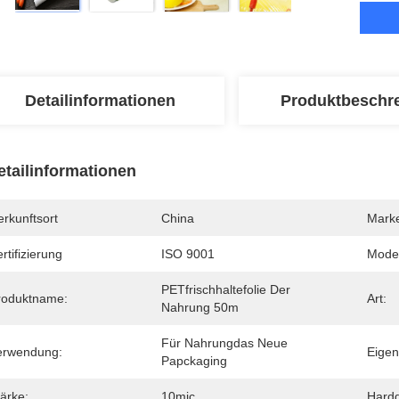
Detailinformationen
Produktbeschr
etailinformationen
rkunftsort
China
Mark
rtifizierung
ISO 9001
Mode
PETfrischhaltefolie Der 
roduktname:
Art:
Nahrung 50m
Für Nahrungdas Neue 
erwendung:
Eigen
Papckaging
ärke:
10mic
Hard