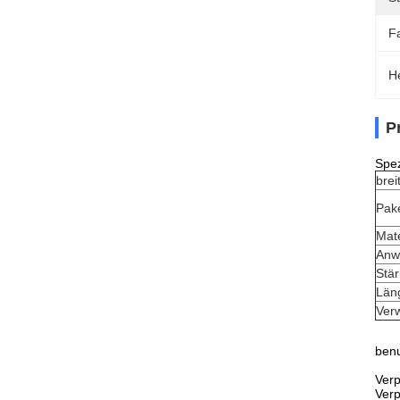
F
H
P
Spez
brei
Pak
Mate
Anw
Stä
Län
Ver
benu
Verp
Verp