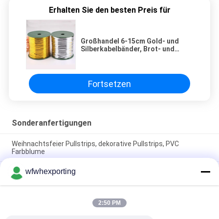
Erhalten Sie den besten Preis für
Großhandel 6-15cm Gold- und
Silberkabelbänder, Brot- und
Lebensmittelgeschenkfarbene
Kabelbänder,
Versiegelungsschnüren
Fortsetzen
Sonderanfertigungen
Weihnachtsfeier Pullstrips, dekorative Pullstrips, PVC
Farbblume
wfwhexporting
Farbmetall, Gold- und Silberdraht, Brot, Kuchen, Spielzeug,
Verpackung von landwirtschaftlichen Erzeugnissen
Gold-Schlipsdraht, Geschenk-Box, Süßigkeiten-Box,
2:50 PM
Blumenverpackung Schlipsdraht, Metallfarbdichtung Twidt-
Schlips