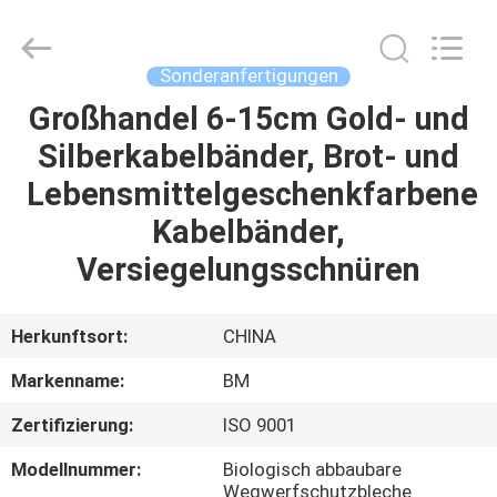
Master
Importing
and
Exporting
Co.,Ltd.
Sonderanfertigungen
All
Rights
Großhandel 6-15cm Gold- und
ZU
Reserved.
Silberkabelbänder, Brot- und
HAUSE
Lebensmittelgeschenkfarbene
PRODUKTE
Kabelbänder,
Versiegelungsschnüren
VIDEOS
Herkunftsort:
CHINA
ÜBER
Markenname:
BM
UNS
Zertifizierung:
ISO 9001
WERKSBESICHTIGUNG
Modellnummer:
Biologisch abbaubare
Wegwerfschutzbleche