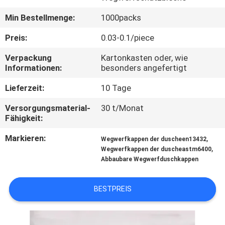
Min Bestellmenge:
1000packs
QUALITÄTSKONTROLLE
Preis:
0.03-0.1/piece
KONTAKT
Verpackung
Kartonkasten oder, wie
Informationen:
besonders angefertigt
MIT
UNS
Lieferzeit:
10 Tage
Versorgungsmaterial-
30 t/Monat
NEUIGKEITEN
Fähigkeit:
Markieren:
,
Wegwerfkappen der duscheen13432
,
BITTE UM
Wegwerfkappen der duscheastm6400
Abbaubare Wegwerfduschkappen
EIN
ANGEBOT
BESTPREIS
SITEMAP