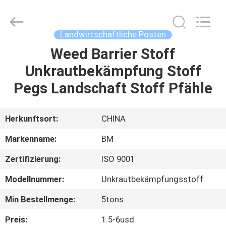
Master
Importing
and
Exporting
Co.,Ltd.
Landwirtschaftliche Posten
All
Rights
Weed Barrier Stoff
ZU
Reserved.
Unkrautbekämpfung Stoff
HAUSE
Pegs Landschaft Stoff Pfähle
PRODUKTE
Herkunftsort:
CHINA
VIDEOS
Markenname:
BM
Zertifizierung:
ISO 9001
ÜBER
Modellnummer:
Unkrautbekämpfungsstoff
UNS
Min Bestellmenge:
5tons
WERKSBESICHTIGUNG
Preis:
1.5-6usd