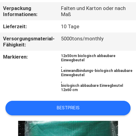
Verpackung
Falten und Karton oder nach
QUALITÄTSKONTROLLE
Informationen:
Maß
Lieferzeit:
10 Tage
KONTAKT
Versorgungsmaterial-
5000tons/monthly
MIT
Fähigkeit:
UNS
Markieren:
12x50cm biologisch abbaubare
Einwegbeutel
,
NEUIGKEITEN
Leinwandbindungs-biologisch abbaubare
Einwegbeutel
,
biologisch abbaubare Einwegbeutel
BITTE UM
12x60 cm
EIN
BESTPREIS
ANGEBOT
SITEMAP