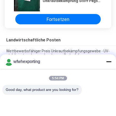
Unkrautbekämpfung Stoff Pegs
Landschaft Stoff Pfähle
Fortsetzen
Landwirtschaftliche Posten
Wettbewerbsfähiger Preis Unkrautbekämpfungsgewebe - UV-
stabilisierte schwarze Landscape-Bodenfolie
wfwhexporting
Weed Barrier Stoff Unkrautbekämpfung Stoff Pegs
Landschaft Stoff Pfähle
5:54 PM
Vietnam-Obstbau-Schutz, der die Mango-Papiertüte
wasserdicht einwickelt
Good day, what product are you looking for?
Beliebte Kategorien
Alle
Metallisierter Bopp-