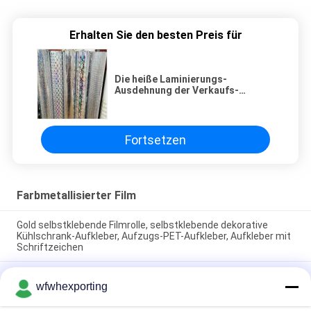
Erhalten Sie den besten Preis für
Die heiße Laminierungs-
Ausdehnung der Verkaufs-
transparenten Folie, die
Regenbogen ganz eigenhändig
geschriebes Solar-Contral
druckt, walzt kalt
Fortsetzen
Farbmetallisierter Film
Gold selbstklebende Filmrolle, selbstklebende dekorative
Kühlschrank-Aufkleber, Aufzugs-PET-Aufkleber, Aufkleber mit
Schriftzeichen
Professionelle 180mic Pvc Laser / Holographic Film Exporteur,
wfwhexporting
akzeptieren Sie kundenspezifische Laser Pet und Pvc
Metallized Laser Produkt