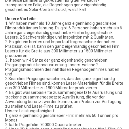
Die heiße Laminierungs-Ausdehnung der Verkaufs-
transparenten Folie, die Regenbogen ganz eigenhändig
geschriebes Solar-Contral druckt, walzt kalt
Unsere Vorteile
1. Wir haben mehr als 10 Jahre ganz eigenhändig geschriebe
Filmproduktionserfahrung. Es gibt 6 Personen haben mehr als 6
Jahre ganz eigenhändig geschriebe Filmfertigungstechnik
Lasers, 2 Sachverständige und Inspektion mit 2 Qualitäten.
2. Es gibt ein breites und Importauftragmaschine der hohen
Präzision, die ist, kann den ganz eigenhändig geschrieben Film
Lasers für die Breite aus 300 Millimeter zu 1500 Millimeter
produzieren.
3., haben wir 4 Sätze der ganz eigenhändig geschrieben
Prägungsproduktionsausrüstung Lasers. welche 2
Prägungsmaschinen des nahtlosen Regenbogenfilmes haben
und
2 Seamline Prägungsmaschinen, das des ganz eigenhändig
geschrieben Filmes sind, können Laser-Materialien für die Breite
aus 300 Millimeter zu 1800 Millimeter produzieren.
4. Es gibt wasserbasierte zusammengesetzte Ausrüstung und
trockene zusammengesetzte Ausrüstung, die vor der
Anwendung benutzt werden können, um Proben zur Verfügung
zu stellen und Laser-Filme zu prüfen.
Unsere Leistungsfähigkeit:
1. ganz eigenhändig geschrieber Film: mehr als 60 Tonnen pro
Monat
2. kalte Prägefolie: 700000 Quadratmeter