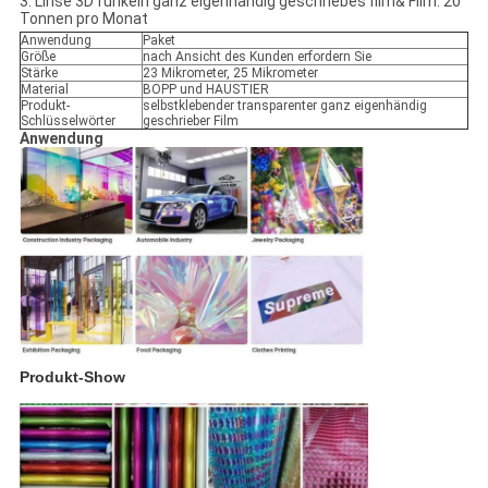
3. Linse 3D funkeln ganz eigenhändig geschriebes film& Film: 20
Tonnen pro Monat
Anwendung
Paket
Größe
nach Ansicht des Kunden erfordern Sie
Stärke
23 Mikrometer, 25 Mikrometer
Material
BOPP und HAUSTIER
Produkt-
selbstklebender transparenter ganz eigenhändig
Schlüsselwörter
geschrieber Film
Anwendung
Produkt-Show