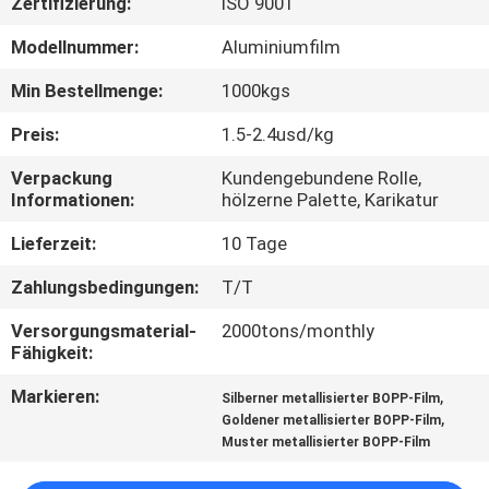
Zertifizierung:
ISO 9001
QUALITÄTSKONTROLLE
Modellnummer:
Aluminiumfilm
Min Bestellmenge:
1000kgs
KONTAKT
Preis:
1.5-2.4usd/kg
MIT
Verpackung
Kundengebundene Rolle,
UNS
Informationen:
hölzerne Palette, Karikatur
Lieferzeit:
10 Tage
NEUIGKEITEN
Zahlungsbedingungen:
T/T
BITTE UM
Versorgungsmaterial-
2000tons/monthly
Fähigkeit:
EIN
Markieren:
,
ANGEBOT
Silberner metallisierter BOPP-Film
,
Goldener metallisierter BOPP-Film
Muster metallisierter BOPP-Film
SITEMAP