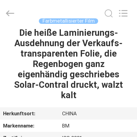
Master
Importing
and
Exporting
Co.,Ltd.
Farbmetallisierter Film
All
Rights
Die heiße Laminierungs-
ZU
Reserved.
Ausdehnung der Verkaufs-
HAUSE
transparenten Folie, die
PRODUKTE
Regenbogen ganz
eigenhändig geschriebes
VIDEOS
Solar-Contral druckt, walzt
kalt
ÜBER
UNS
Herkunftsort:
CHINA
Markenname:
BM
WERKSBESICHTIGUNG